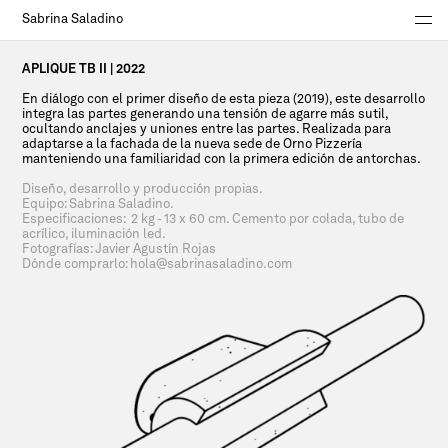
Sabrina Saladino
PRÓXIMO PROYECTO
APLIQUE TB II | 2022
En diálogo con el primer diseño de esta pieza (2019), este desarrollo
integra las partes generando una tensión de agarre más sutil,
ocultando anclajes y uniones entre las partes. Realizada para
adaptarse a la fachada de la nueva sede de Orno Pizzería
manteniendo una familiaridad con la primera edición de antorchas.
Diseño, desarrollo y producción propias.
Equipo: Sabrina Saladino.
Especificaciones: 2 kg - 13 x 60 cm. Cemento por colada, tubo de
acrílico, iluminación led.
Fotografías: Javier Agustín Rojas
Dónde comprarlo:
hola@sabrinasaladino.com